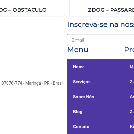
OG – OBSTACULO
ZDOG – PASSAR
Inscreva-se na nos
Menu
Pr
Home
M
Serviços
Z
, 87070-774 - Maringá - PR - Brasil
Sobre Nós
A
Blog
Z
Contato
Ki