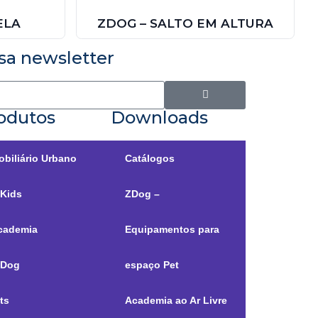
ELA
ZDOG – SALTO EM ALTURA
sa newsletter
odutos
Downloads
obiliário Urbano
Catálogos
-Kids
ZDog –
cademia
Equipamentos para
-Dog
espaço Pet
ts
Academia ao Ar Livre