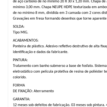
de aço carbono de no mínimo 20 X 30 x 1,20 mm. Chapa de 
mínimo 3,00 mm. Chapa NEUPE HDPE texturizada em ambos 
de no mínimo 8 mm, dividida em 3 camada com 2 cores disti
Gravações em fresa formando desenhos que torne aparente 
SOLDA:
Tipo MIG.
ACABAMENTOS:
Ponteira de plástico. Adesivo refletivo destrutivo de alta fi
identificação e dados da fabricante.
PINTURA:
Tratamento com banho submerso a base de fosfato. Sistema
eletrostático com película protetiva de resina de poliéster
t
colorido.
FORMA
DE FIXAÇÃO: Aterramento
GARANTIA:
12 meses sob defeitos de fabricação. 03 meses sob pintura.