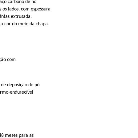
aço carbono de no
os lados, com espessura
ntas extrusada.
a cor do meio da chapa.
xação com
 de deposição de pó
ermo-endurecível
 48 meses para as