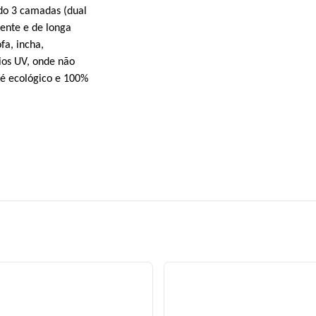
do 3 camadas (dual
tente e de longa
fa, incha,
ios UV, onde não
 é ecológico e 100%