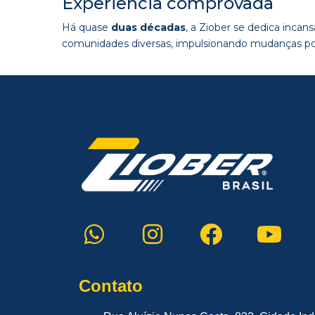
Experiência comprovada​
Há quase
duas décadas
, a Ziober se dedica inca
comunidades diversas, impulsionando mudanças posi
Contato