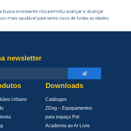
 busca incessante nos permitiu avançar e alcançar
o mais saudável para seres vivos de todas as idades.
sa newsletter
odutos
Downloads
liário Urbano
Catálogos
ds
ZDog – Equipamentos
demia
para espaço Pet
og
Academia ao Ar Livre