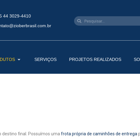
5 44 3029-4410
ntato@zioberbrasil.com.br
DUTOS
SERVIÇOS
PROJETOS REALIZADOS
SO
ao destino final. Possuímos uma
frota própria de caminhões de entrega
p