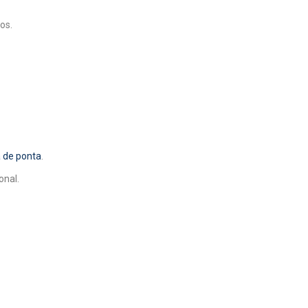
os.
a de ponta
.
onal.