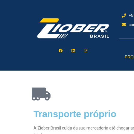
+5
co
PRO
Transporte próprio
A Ziober Brasil cuida da sua mercadoria até chegar 