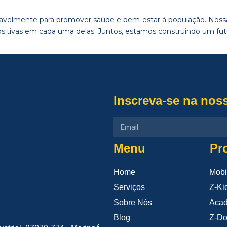
nsavelmente para promover saúde e bem-estar à população. Nossa
tivas em cada uma delas. Juntos, estamos construindo um futur
Inscreva-se na nos
Menu
Pr
Home
Mobi
Serviços
Z-Ki
Sobre Nós
Aca
Blog
Z-D