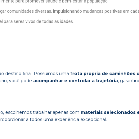
velmente para promover saúde e bem-estar à população.
ançar comunidades diversas, impulsionando mudanças positivas em cad
 para seres vivos de todas as idades.
 ao destino final. Possuímos uma
frota própria de caminhões 
prio, você pode
acompanhar e controlar a trajetória
, garanti
isso, escolhemos trabalhar apenas com
materiais selecionados 
roporcionar a todos uma experiência excepcional.