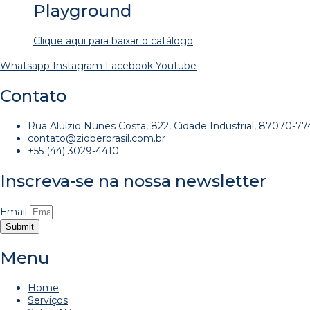
Playground
Clique aqui para baixar o catálogo
Whatsapp
Instagram
Facebook
Youtube
Contato
Rua Aluízio Nunes Costa, 822, Cidade Industrial, 87070-774 
contato@zioberbrasil.com.br
+55 (44) 3029-4410
Inscreva-se na nossa newsletter
Email
Submit
Menu
Home
Serviços