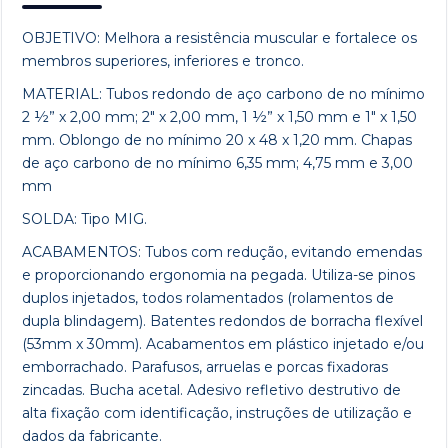
OBJETIVO: Melhora a resistência muscular e fortalece os
membros superiores, inferiores e tronco.
MATERIAL: Tubos redondo de aço carbono de no mínimo
2 ½” x 2,00 mm; 2″ x 2,00 mm, 1 ½” x 1,50 mm e 1″ x 1,50
mm. Oblongo de no mínimo 20 x 48 x 1,20 mm. Chapas
de aço carbono de no mínimo 6,35 mm; 4,75 mm e 3,00
mm
SOLDA: Tipo MIG.
ACABAMENTOS: Tubos com redução, evitando emendas
e proporcionando ergonomia na pegada. Utiliza-se pinos
duplos injetados, todos rolamentados (rolamentos de
dupla blindagem). Batentes redondos de borracha flexível
(53mm x 30mm). Acabamentos em plástico injetado e/ou
emborrachado. Parafusos, arruelas e porcas fixadoras
zincadas. Bucha acetal. Adesivo refletivo destrutivo de
alta fixação com identificação, instruções de utilização e
dados da fabricante.