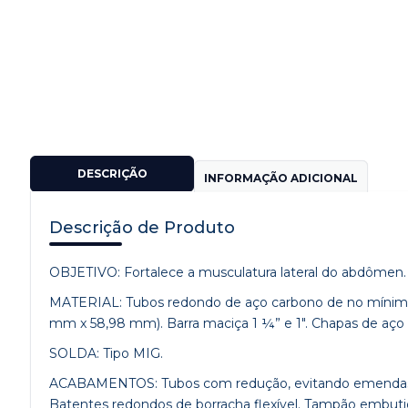
DESCRIÇÃO
INFORMAÇÃO ADICIONAL
Descrição de Produto
OBJETIVO: Fortalece a musculatura lateral do abdômen.
MATERIAL: Tubos redondo de aço carbono de no mínimo 
mm x 58,98 mm). Barra maciça 1 ¼” e 1″. Chapas de aç
SOLDA: Tipo MIG.
ACABAMENTOS: Tubos com redução, evitando emendas e 
Batentes redondos de borracha flexível. Tampão embut