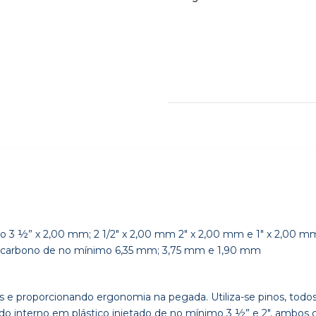
3 ½” x 2,00 mm; 2 1/2″ x 2,00 mm 2″ x 2,00 mm e 1″ x 2,00 m
o carbono de no mínimo 6,35 mm; 3,75 mm e 1,90 mm
proporcionando ergonomia na pegada. Utiliza-se pinos, todos
ido interno em plástico injetado de no mínimo 3 ½” e 2″, am