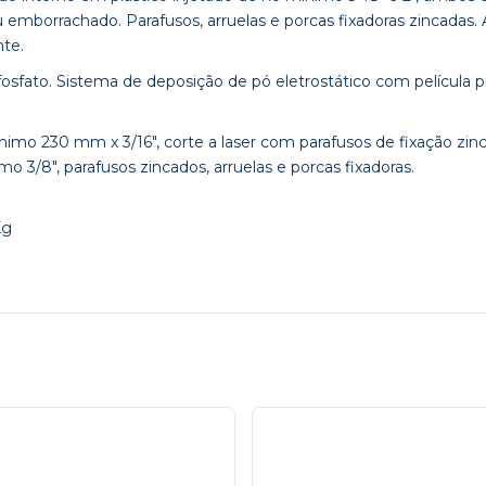
emborrachado. Parafusos, arruelas e porcas fixadoras zincadas. A
nte.
to. Sistema de deposição de pó eletrostático com película pro
230 mm x 3/16″, corte a laser com parafusos de fixação zincad
o 3/8″, parafusos zincados, arruelas e porcas fixadoras.
Kg