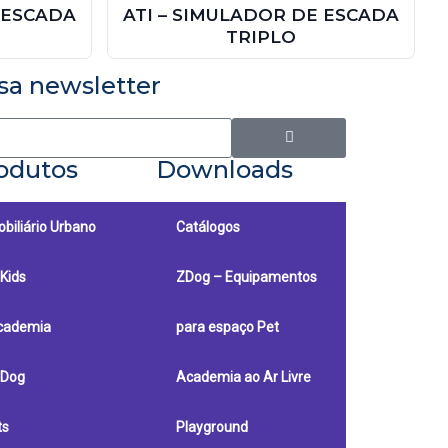
 ESCADA
ATI – SIMULADOR DE ESCADA
TRIPLO
sa newsletter
odutos
Downloads
biliário Urbano
Catálogos
Kids
ZDog – Equipamentos
cademia
para espaço Pet
-Dog
Academia ao Ar Livre
ts
Playground